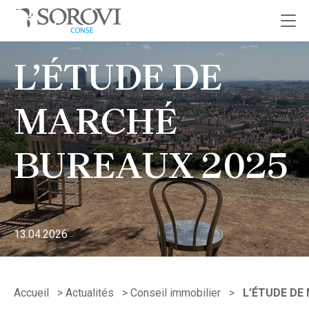
Passer
L’ÉTUDE DE
au
contenu
MARCHÉ
BUREAUX 2025
13.04.2026
Accueil
>
Actualités
>
Conseil immobilier
>
L’ÉTUDE DE