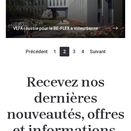
VEFA réussie pour le BE-FLEX à Villeurbanne
Précédent
1
2
3
4
Suivant
Recevez nos
dernières
nouveautés, offres
et informations.