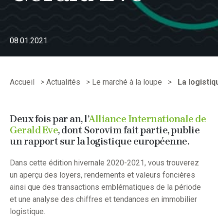
08.01.2021
Accueil
>
Actualités
>
Le marché à la loupe
>
La logisti
Deux fois par an, l’
Alliance Internationale de
Gerald Eve
, dont Sorovim fait partie, publie
un rapport sur la logistique européenne.
Dans cette édition hivernale 2020-2021, vous trouverez
un aperçu des loyers, rendements et valeurs foncières
ainsi que des transactions emblématiques de la période
et une analyse des chiffres et tendances en immobilier
logistique.