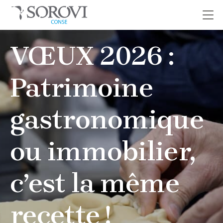
Passer
VŒUX 2026 :
au
contenu
Patrimoine
gastronomique
ou immobilier,
c’est la même
recette !