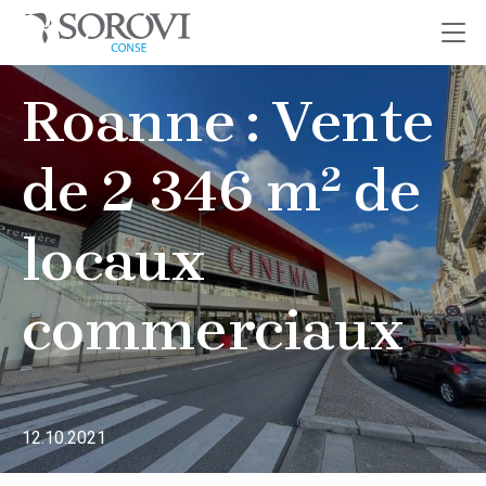
Passer
Roanne : Vente
au
contenu
de 2 346 m² de
locaux
commerciaux
12.10.2021