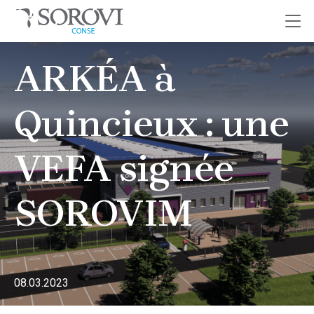
Passer
ARKÉA à
au
contenu
Quincieux : une
VEFA signée
SOROVIM
08.03.2023