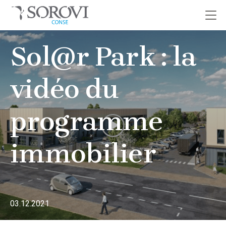
Passer
Sol@r Park : la
au
contenu
vidéo du
programme
immobilier
03.12.2021