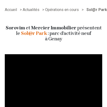
Accueil
>
Actualités
>
Opérations en cours
>
Sol@r Park
Sorovim
et
Mercier Immobilier
présentent
le
Sol@r Park
: parc d’activité neuf
à Genay