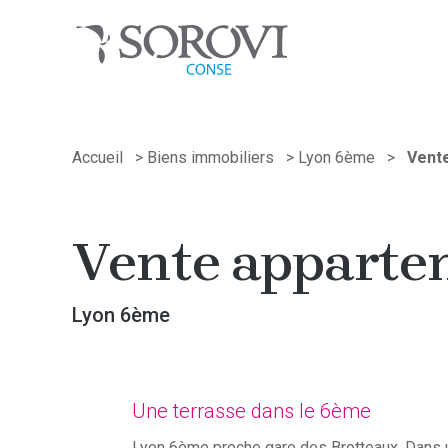
Passer
au
Accueil
>
Biens immobiliers
>
Lyon 6ème
>
Vent
contenu
Vente apparte
Lyon 6ème
Une terrasse dans le 6ème
Lyon 6ème proche gare des Brotteaux. Dans u