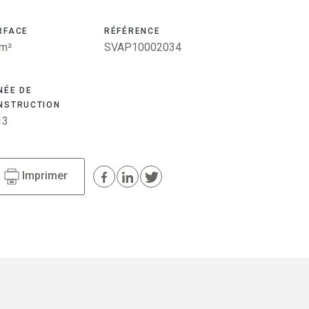
RFACE
RÉFÉRENCE
 m²
SVAP10002034
NÉE DE
NSTRUCTION
13
Imprimer