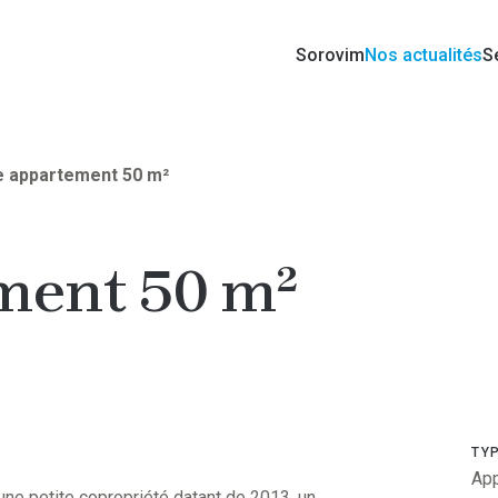
Sorovim
Nos actualités
S
e appartement 50 m²
ment 50 m²
TYP
Ap
ne petite copropriété datant de 2013, un